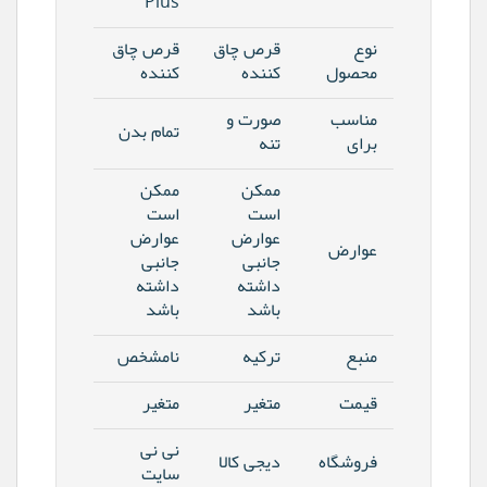
Plus
نوع
قرص چاق
قرص چاق
محصول
کننده
کننده
مناسب
صورت و
تمام بدن
برای
تنه
ممکن
ممکن
است
است
عوارض
عوارض
عوارض
جانبی
جانبی
داشته
داشته
باشد
باشد
منبع
ترکیه
نامشخص
قیمت
متغیر
متغیر
نی نی
فروشگاه
دیجی کالا
سایت