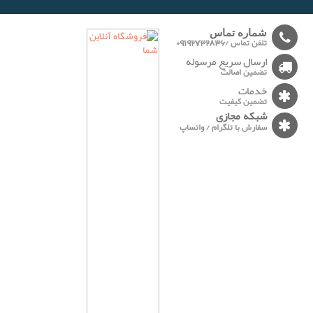
-
شماره تماس
تلفن تماس /09192732836
ارسال سریع مرسوله
تضمین اصالت
خدمات
تضمین کیفیت
شبکه مجازی
سفارش با تلگرام / واتساپ