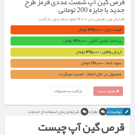
رص گین آپ شصت عددی قرمز طرح
دید با جایزه 200 تومانی
زایش وزن طبیعی بدن 10 تا 12 کیلو درماه بدون بازگشت
قیمت بازار : 498,000 تومان
پرداخت نقدی آنلاین : 297,000 تومان
ارزش واقعی : 495,000 تومان
سود شما : 198,000 تومان
محصول در حال اتمام - تمدید نمیگردد
موجود نیست
بازگشت به محصولات
توضیحات
نظرات
شرایط و زمان استفاده از خدمات
رص گین آپ چیست