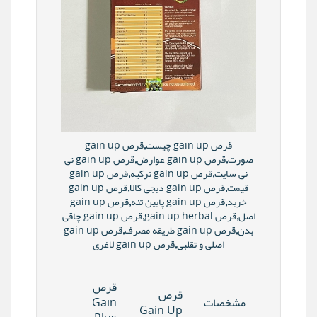
قرص gain up چیست,قرص gain up
صورت,قرص gain up عوارض,قرص gain up نی
نی سایت,قرص gain up ترکیه,قرص gain up
قیمت,قرص gain up دیجی کالا,قرص gain up
خرید,قرص gain up پایین تنه,قرص gain up
اصل,قرص gain up herbal,قرص gain up چاقی
بدن,قرص gain up طریقه مصرف,قرص gain up
اصلی و تقلبی,قرص gain up لاغری
قرص
قرص
مشخصات
Gain
Gain Up